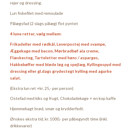
rejer og dressing.
Lun fiskefilet med remoulade
Pålægsfad (2 slags pålæg) flot pyntet
4 lune retter, vælg mellem:
Frikadeller med rødkål, Leverpostej med svampe,
Æggekage med bacon, Mørbradbøf ala creme,
Flæskesteg, Tarteletter med høns / asparges,
Hakkebøffer med bløde løg og spejlæg, Kyllingespyd med
dressing eller gl.dags grydestegt kylling med agurke
salat.
(Ekstra lun ret +kr. 25,- per person)
Ostefad med kiks og frugt, Chokoladekage + en kop kaffe
Hjemmebagt brød, smør og krydderfedt.
Ønskes ekstra tid, kr. 1000,- per påbegyndt time (inkl.
drikkevarer)